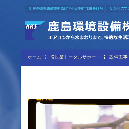
コ
神奈川県川崎市中原区下小田中6丁目9番33号
044-777-
ン
テ
ン
ツ
へ
ス
キ
ホーム
増改築トータルサポート
設備工事
ッ
プ